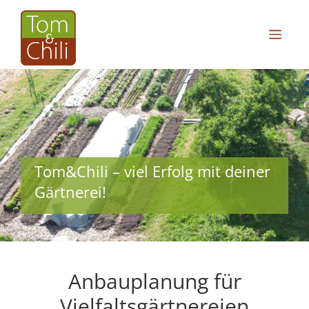
Zum
Inhalt
MEN
springen
Tom&Chili – viel Erfolg mit deiner
Gärtnerei!
Anbauplanung für
Vielfaltsgärtnereien